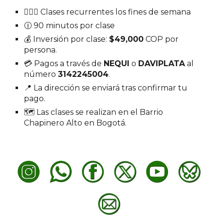
🧘🏽‍♀️ Clases recurrentes los fines de semana
🕧 90 minutos por clase
💰 Inversión por clase:
$49,000
COP por
persona.
💳 Pagos a través de
NEQUI
o
DAVIPLATA
al
número
3142245004
.
📍 La dirección se enviará tras confirmar tu
pago.
🗺️ Las clases se realizan en el Barrio
Chapinero Alto en Bogotá.