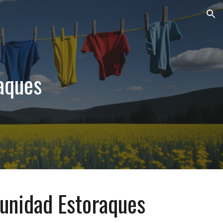
ion
aques
nidad Estoraques